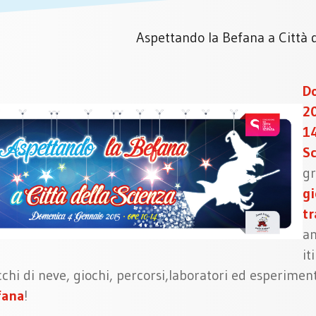
Aspettando la Befana a Città 
D
20
1
Sc
gr
gi
tr
a
it
cchi di neve, giochi, percorsi,laboratori ed esperimen
fana
!