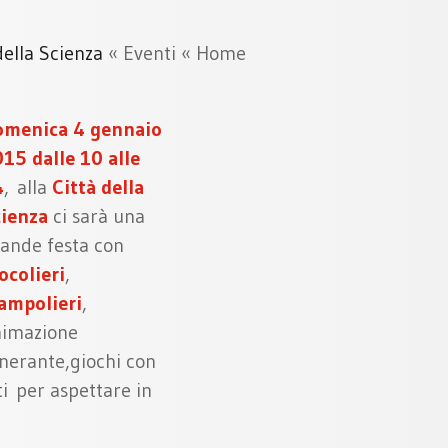
della Scienza
«
Eventi
«
Home
omenica 4 gennaio
15 dalle 10 alle
4
, alla
Città della
ienza
ci sarà una
ande festa con
ocolieri
,
ampolieri
,
nimazione
inerante,giochi con
ti per aspettare in