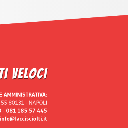
i Veloci
E AMMINISTRATIVA:
i, 55 80131 - NAPOLI
0
-
081 185 57 445
info@laccisciolti.it