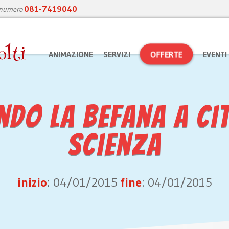
081-7419040
l numero
CHI SIAMO
STORICO ATTIVITÀ
F.A.Q.
C
OFFERTE
ANIMAZIONE
SERVIZI
EVENTI
ndo la Befana a Cit
Scienza
inizio
: 04/01/2015
fine
: 04/01/2015