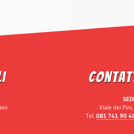
li
Contatt
SED
oni
Viale dei Pin
Tel.
081 741 90 4